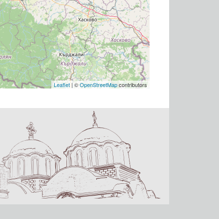
Leaflet
| ©
OpenStreetMap
contributors