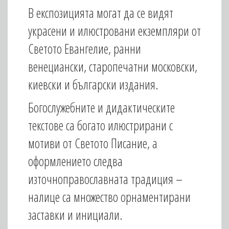
В експозицията могат да се видят
украсени и илюстровани екземпляри от
Светото Евангелие, ранни
венециански, старопечатни московски,
киевски и български издания.
Богослужебните и дидактическите
текстове са богато илюстрирани с
мотиви от Светото Писание, а
оформлението следва
източноправославната традиция –
налице са множество орнаментирани
заставки и инициали.