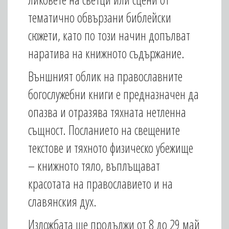
тематично обвързани библейски
сюжети, като по този начин допълват
наратива на книжното съдържание.
Външният облик на православните
богослужебни книги е предназначен да
опазва и отразява тяхната нетленна
същност. Посланието на свещените
текстове и тяхното физическо убежище
– книжното тяло, въплъщават
красотата на православието и на
славянския дух.
Изложбата ще продължи от 8 до 29 май