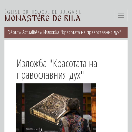
ÉGLISE ORTHODOXE DE BULGARIE
Toggl
MONASTÈRE DE RILA
navig
Début
Actualités
Изложба "Красотата на православния дух"
Изложба "Красотата на
православния дух"