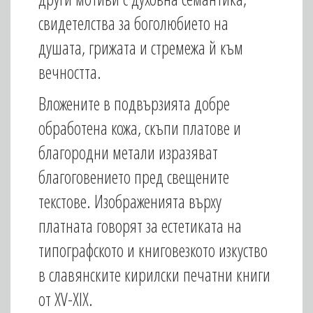
свидетелства за боголюбието на
душата, грижата и стремежа й към
вечността.
Вложените в подвързията добре
обработена кожа, скъпи платове и
благородни метали изразяват
благоговението пред свещените
текстове. Изображенията върху
платната говорят за естетиката на
типографското и книговезкото изкуство
в славянските кирилски печатни книги
от XV-XIX.