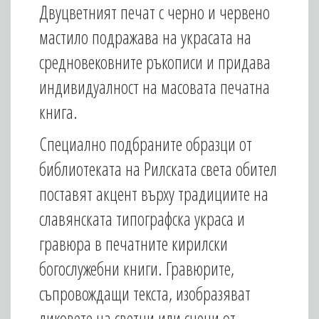
Двуцветният печат с черно и червено
мастило подражава на украсата на
средновековните ръкописи и придава
индивидуалност на масовата печатна
книга.
Специално подбраните образци от
библиотеката на Рилската света обител
поставят акцент върху традициите на
славянската типографска украса и
гравюра в печатните кирилски
богослужебни книги. Гравюрите,
съпровождащи текста, изобразяват
ликовете на светци или сцени от