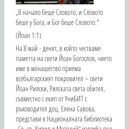
„В начало беше Словото, и Словото
беше у Бога, и Бог беше Словото.“
(Йоан 1:1)
На 8 май - денят, в който честваме
паметта на свети Йоан Богослов, чието
име в монашество приема
всебългарският покровител – свети
Йоан Рилски, Рилската света обител,
съвместно с екип от УниБИТ с
ръководител доц. Елена Савова,
представи в Националната библиотека
„Св. св. Кирил и Методий“ изложба под