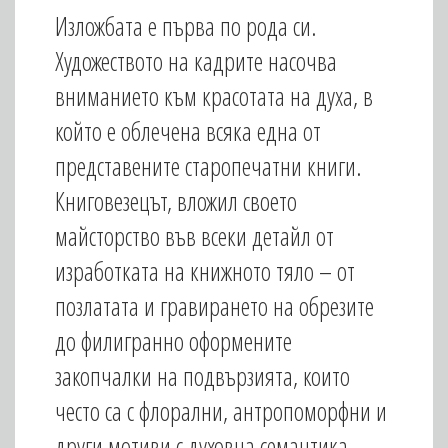
Изложбата е първа по рода си.
Художеството на кадрите насочва
вниманието към красотата на духа, в
който е облечена всяка една от
представените старопечатни книги.
Книговезецът, вложил своето
майсторство във всеки детайл от
изработката на книжното тяло – от
позлатата и гравирането на обрезите
до филигранно оформените
закопчалки на подвързията, които
често са с флорални, антропоморфни и
други мотиви с духовна семантика,