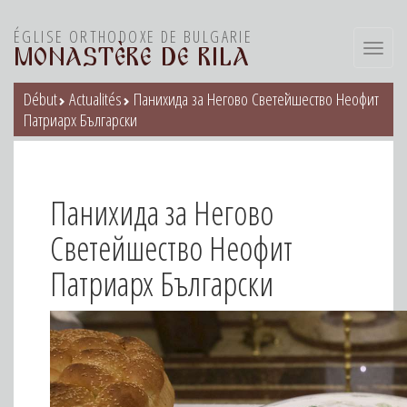
ÉGLISE ORTHODOXE DE BULGARIE
Toggl
MONASTÈRE DE RILA
navig
Début
Actualités
Панихида за Негово Светейшество Неофит
Патриарх Български
Панихида за Негово
Светейшество Неофит
Патриарх Български