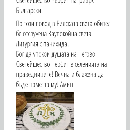
Светейшество Неофит Патриарх
Български.
По този повод в Рилската света обител
бе отслужена Заупокойна света
Литургия с панихида.
Бог да упокои душата на Негово
Светейшество Неофит в селенията на
праведниците! Вечна и блажена да
бъде паметта му! Амин!