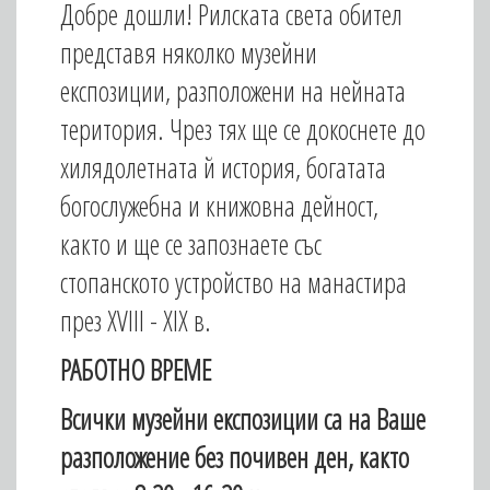
Добре дошли! Рилската света обител
представя няколко музейни
експозиции, разположени на нейната
територия. Чрез тях ще се докоснете до
хилядолетната й история, богатата
богослужебна и книжовна дейност,
както и ще се запознаете със
стопанското устройство на манастира
през XVIII - XIX в.
РАБОТНО ВРЕМЕ
Всички музейни експозиции са на Ваше
разположение без почивен ден, както