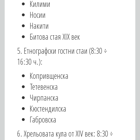
Килими
Носии
Накити
Битова стая XIX век
5. Етнографски гостни стаи (8:30 ÷
16:30 ч.):
Копривщенска
Тетевенска
Чирпанска
Кюстендилска
Габровска
6. Хрельовата кула от XIV век: 8:30 ÷